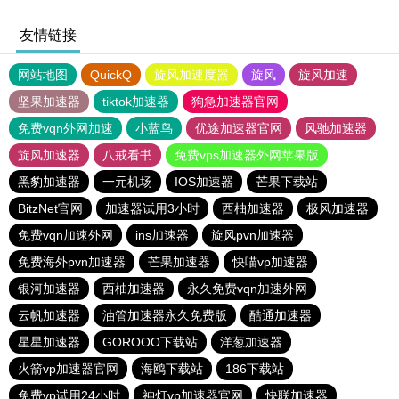
友情链接
网站地图
QuickQ
旋风加速度器
旋风
旋风加速
坚果加速器
tiktok加速器
狗急加速器官网
免费vqn外网加速
小蓝鸟
优途加速器官网
风驰加速器
旋风加速器
八戒看书
免费vps加速器外网苹果版
黑豹加速器
一元机场
IOS加速器
芒果下载站
BitzNet官网
加速器试用3小时
西柚加速器
极风加速器
免费vqn加速外网
ins加速器
旋风pvn加速器
免费海外pvn加速器
芒果加速器
快喵vp加速器
银河加速器
西柚加速器
永久免费vqn加速外网
云帆加速器
油管加速器永久免费版
酷通加速器
星星加速器
GOROOO下载站
洋葱加速器
火箭vp加速器官网
海鸥下载站
186下载站
免费vp试用24小时
神灯vp加速器官网
快联加速器