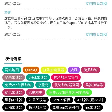
2024-02-22
支持
[0]
反对
[0]
游客
这款加速器app的加速效果非常好，玩游戏再也不会出现卡顿、掉线的情
况了。我以前玩游戏经常会输，现在有了这个app，我的游戏水平提升了
不少。
2024-02-22
支持
[0]
反对
[0]
友情链接
网站地图
QuickQ
旋风加速度器
旋风
旋风加速
坚果加速器
tiktok加速器
狗急加速器官网
免费vqn外网加速
小蓝鸟
优途加速器官网
风驰加速器
旋风加速器
八戒看书
免费vps加速器外网苹果版
黑豹加速器
芒果下载站
BitzNet官网
加速器试用3小时
西柚加速器
极风加速器
免费vqn加速外网
ins加速器