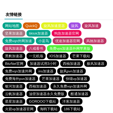
友情链接
网站地图
QuickQ
旋风加速度器
旋风
旋风加速
坚果加速器
tiktok加速器
狗急加速器官网
免费vqn外网加速
小蓝鸟
优途加速器官网
风驰加速器
旋风加速器
八戒看书
免费vps加速器外网苹果版
黑豹加速器
一元机场
IOS加速器
芒果下载站
BitzNet官网
加速器试用3小时
西柚加速器
极风加速器
免费vqn加速外网
ins加速器
旋风pvn加速器
免费海外pvn加速器
芒果加速器
快喵vp加速器
银河加速器
西柚加速器
永久免费vqn加速外网
云帆加速器
油管加速器永久免费版
酷通加速器
星星加速器
GOROOO下载站
洋葱加速器
火箭vp加速器官网
海鸥下载站
186下载站