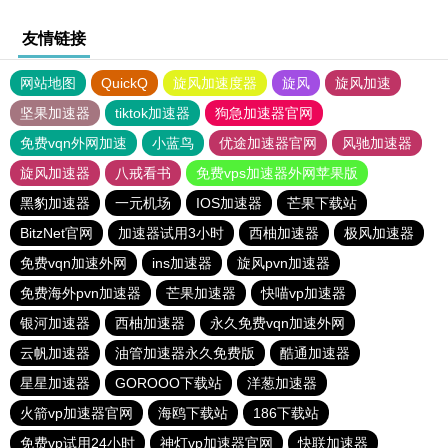
友情链接
网站地图
QuickQ
旋风加速度器
旋风
旋风加速
坚果加速器
tiktok加速器
狗急加速器官网
免费vqn外网加速
小蓝鸟
优途加速器官网
风驰加速器
旋风加速器
八戒看书
免费vps加速器外网苹果版
黑豹加速器
一元机场
IOS加速器
芒果下载站
BitzNet官网
加速器试用3小时
西柚加速器
极风加速器
免费vqn加速外网
ins加速器
旋风pvn加速器
免费海外pvn加速器
芒果加速器
快喵vp加速器
银河加速器
西柚加速器
永久免费vqn加速外网
云帆加速器
油管加速器永久免费版
酷通加速器
星星加速器
GOROOO下载站
洋葱加速器
火箭vp加速器官网
海鸥下载站
186下载站
免费vp试用24小时
神灯vp加速器官网
快联加速器