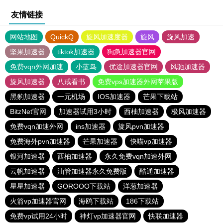
友情链接
网站地图
QuickQ
旋风加速度器
旋风
旋风加速
坚果加速器
tiktok加速器
狗急加速器官网
免费vqn外网加速
小蓝鸟
优途加速器官网
风驰加速器
旋风加速器
八戒看书
免费vps加速器外网苹果版
黑豹加速器
一元机场
IOS加速器
芒果下载站
BitzNet官网
加速器试用3小时
西柚加速器
极风加速器
免费vqn加速外网
ins加速器
旋风pvn加速器
免费海外pvn加速器
芒果加速器
快喵vp加速器
银河加速器
西柚加速器
永久免费vqn加速外网
云帆加速器
油管加速器永久免费版
酷通加速器
星星加速器
GOROOO下载站
洋葱加速器
火箭vp加速器官网
海鸥下载站
186下载站
免费vp试用24小时
神灯vp加速器官网
快联加速器