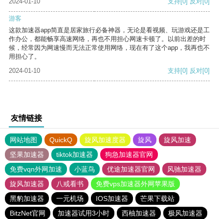
2024-01-10
支持
[0]
反对
[0]
游客
这款加速器app简直是居家旅行必备神器，无论是看视频、玩游戏还是工
作办公，都能畅享高速网络，再也不用担心网速卡顿了。以前出差的时
候，经常因为网速慢而无法正常使用网络，现在有了这个app，我再也不
用担心了。
2024-01-10
支持
[0]
反对
[0]
友情链接
网站地图
QuickQ
旋风加速度器
旋风
旋风加速
坚果加速器
tiktok加速器
狗急加速器官网
免费vqn外网加速
小蓝鸟
优途加速器官网
风驰加速器
旋风加速器
八戒看书
免费vps加速器外网苹果版
黑豹加速器
一元机场
IOS加速器
芒果下载站
BitzNet官网
加速器试用3小时
西柚加速器
极风加速器